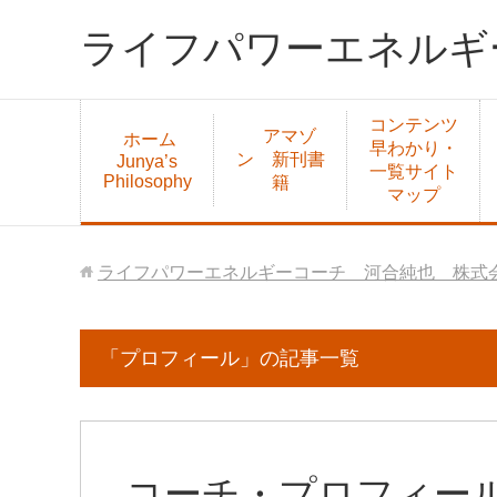
ライフパワーエネルギ
コンテンツ
アマゾ
ホーム
早わかり・
ン 新刊書
Junya’s
一覧サイト
Philosophy
籍
マップ
ライフパワーエネルギーコーチ 河合純也 株式会
「プロフィール」の記事一覧
コーチ・プロフィー