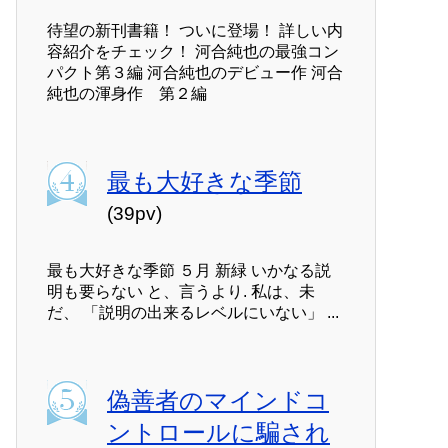
待望の新刊書籍！ ついに登場！ 詳しい内
容紹介をチェック！ 河合純也の最強コン
パクト第３編 河合純也のデビュー作 河合
純也の渾身作 第２編
最も大好きな季節
(39pv)
最も大好きな季節 ５月 新緑 いかなる説
明も要らない と、言うより. 私は、未
だ、 「説明の出来るレベルにいない」 ...
偽善者のマインドコ
ントロールに騙され