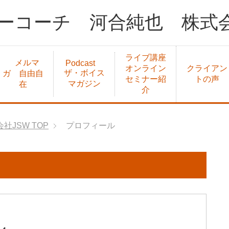
ーコーチ 河合純也 株式会
ライブ講座
メルマ
Podcast
オンライン
クライアン
ザ・ボイス
ガ 自由自
セミナー紹
トの声
マガジン
在
介
社JSW
TOP
プロフィール
ル