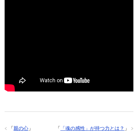
「
親の心
」
「
「魂の感性」が持つ力とは？
」