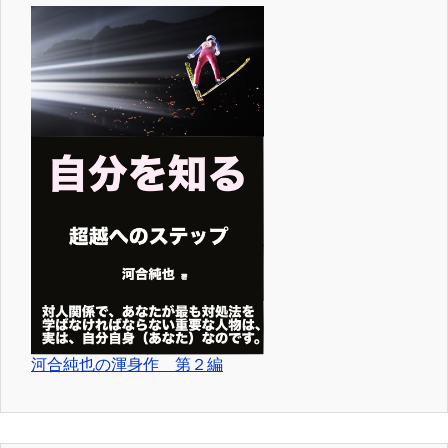
河合純也の渾身作 第２編