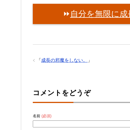
⏩
自分を無限に成
「
成長の邪魔をしない。
」
コメントをどうぞ
名前
(必須)