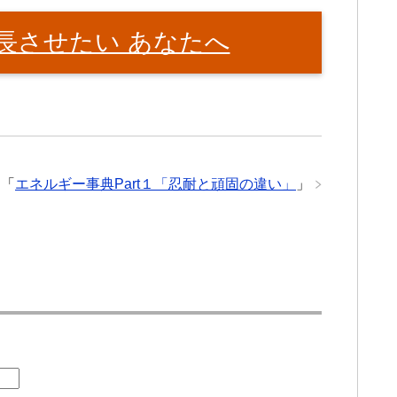
長させたい あなたへ
「
エネルギー事典Part１「忍耐と頑固の違い」
」