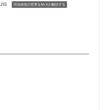
12日
河合純也の世界をMr.Kが解説する