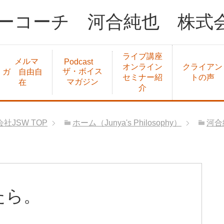
ーコーチ 河合純也 株式会
ライブ講座
メルマ
Podcast
オンライン
クライアン
ザ・ボイス
ガ 自由自
セミナー紹
トの声
マガジン
在
介
社JSW
TOP
ホーム（Junya's Philosophy）
河合
たら。