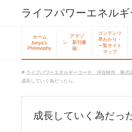
ライフパワーエネルギ
コンテンツ
アマゾ
ホーム
早わかり・
ン 新刊書
Junya’s
一覧サイト
Philosophy
籍
マップ
ライフパワーエネルギーコーチ 河合純也 株式会
成長していく為だったら。
成長していく為だっ