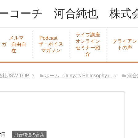
ーコーチ 河合純也 株式会
ライブ講座
メルマ
Podcast
オンライン
クライアン
ザ・ボイス
ガ 自由自
セミナー紹
トの声
マガジン
在
介
社JSW
TOP
ホーム（Junya's Philosophy）
河合
2日
河合純也の言葉