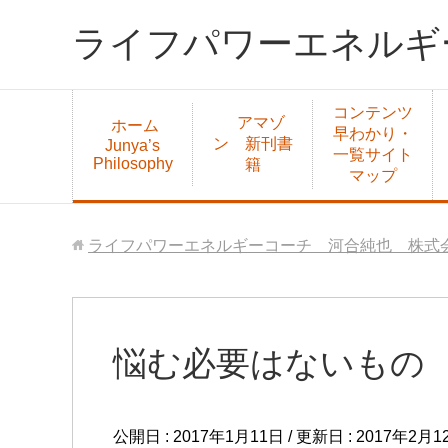
ライフパワーエネルギ
コンテンツ
アマゾ
ホーム
早わかり・
ン 新刊書
Junya’s
一覧サイト
Philosophy
籍
マップ
ライフパワーエネルギーコーチ 河合純也 株式会
悩む必要はないもの
公開日 :
2017年1月11日
/ 更新日 :
2017年2月1