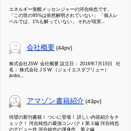
エネルギー覚醒メッセンジャーの河合純也です。
「この世の95%は依然解明されていない」 「個人レ
ベルでは、1%も解っていない」 それが現実...
会社概要
(44pv)
株式会社JSW 会社概要 設立日： 2016年7月15日 社
名： 株式会社 J S W （ジェイエスダブリュー）
&nbs...
アマゾン書籍紹介
(43pv)
待望の新刊書籍！ ついに登場！ 詳しい内容紹介をチ
ェック！ 河合純也の最強コンパクト第３編 河合純也
のデビュー作 河合純也の渾身作 第２編