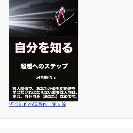
河合純也の渾身作 第２編