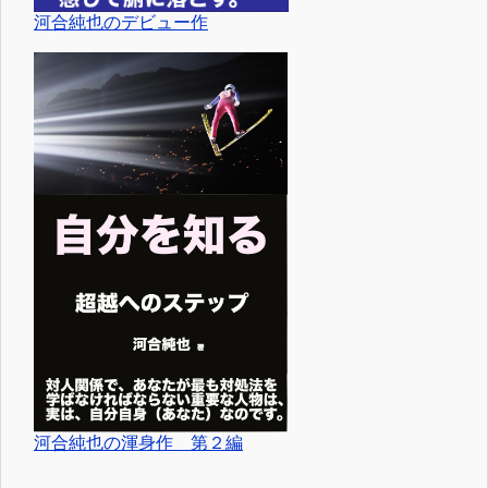
河合純也のデビュー作
河合純也の渾身作 第２編