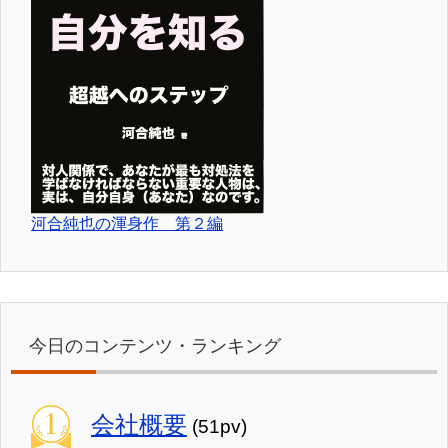
河合純也の渾身作 第２編
今日のコンテンツ・ランキング
会社概要
(51pv)